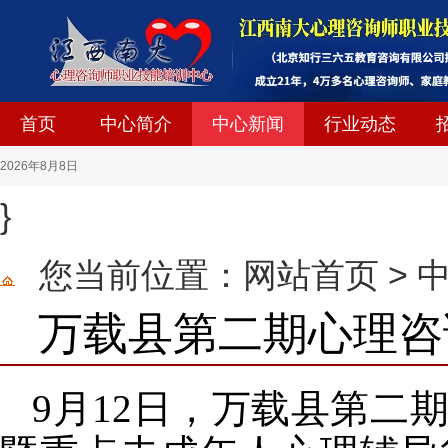
首页
中心简介
中心新闻
行业动态
2026
年
8
月
8
日
}
您当前位置：
网站首页
>
万载县第二期心理咨
9月12日，万载县第二