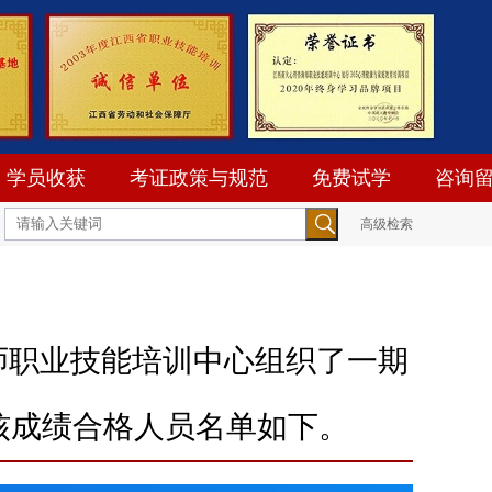
学员收获
考证政策与规范
免费试学
咨询
高级检索
询师职业技能培训中心组织了一期
核成绩合格人员名单如下。